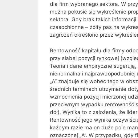
dla firm wybranego sektora. W prz
można pokusić się wykreślenie pr
sektora. Gdy brak takich informac
czasochłonne – żółty pas na wykresi
zagrożeń określono przez wykreślen
Rentowność kapitału dla firmy odpo
przy słabej pozycji rynkowej (wzglę
Teoria i dane empiryczne sugerują
nienormalna i najprawdopodobniej n
„A” znajduje się wobec tego w obsz
średnich terminach utrzymanie do
wzmocnienia pozycji mierzonej udz
przeciwnym wypadku rentowność sp
dół). Wynika to z założenia, że li
Rentowność jego wynika oczywiście 
każdym razie ma on duże pole man
oznaczonej „A”. W przypadku, gdy f