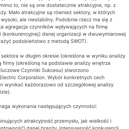
mimo to, nie są one dostatecznie atrakcyjne, np. z
y. Mało atrakcyjne są również sektory, w których
ś wysoki, ale niestabilny. Podobnie rzecz ma się z
ka agregacja czynników wpływających na firmę
i (konkurencyjnej) danej organizacji w dwuwymiarowej
auważyć podobieństwo z metodą SWOT).
i sektora w długim okresie (określona w wyniku analizy
ą firmy (określoną na podstawie analizy wnętrza
 Kluczowe Czynniki Sukcesu) stworzono
Electric Corporation. Wybór konkretnych cech
ien wynikać każdorazowo od szczegółowej analizy
zie).
maga wykonania następujących czynności:
minujących atrakcyjność przemysłu, jak wielkość i
entowność) danej branży, intensywność konkurencji,