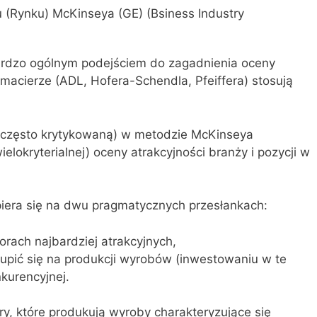
u (Rynku) McKinseya (GE) (Bsiness Industry
ardzo ogólnym podejściem do zagadnienia oceny
e macierze (ADL, Hofera-Schendla, Pfeiffera) stosują
(często krytykowaną) w metodzie McKinseya
lokryterialnej) oceny atrakcyjności branży i pozycji w
iera się na dwu pragmatycznych przesłankach:
orach najbardziej atrakcyjnych,
upić się na produkcji wyrobów (inwestowaniu w te
kurencyjnej.
ory, które produkują wyroby charakteryzujące się