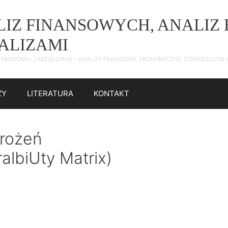
ALIZ FINANSOWYCH, ANALI
NALIZAMI
 Z EKONOMII I ZARZĄDZANIA – ANALIZY FINANSOWE, EKONOMICZNE, STRATEGICZN
ZY
LITERATURA
KONTAKT
rożeń
albiUty Matrix)
)