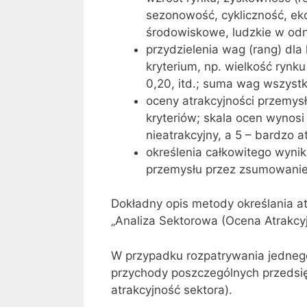
sezonowość, cykliczność, eko
środowiskowe, ludzkie w odn
przydzielenia wag (rang) dla 
kryterium, np. wielkość rynk
0,20, itd.; suma wag wszystk
oceny atrakcyjności przemys
kryteriów; skala ocen wynosi
nieatrakcyjny, a 5 – bardzo a
określenia całkowitego wynik
przemysłu przez zsumowani
Dokładny opis metody określania at
„Analiza Sektorowa (Ocena Atrakcyj
W przypadku rozpatrywania jednego 
przychody poszczególnych przedsię
atrakcyjność sektora).