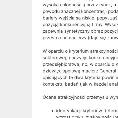
wysoką chłonnością przez rynek, a 
powodu znacznej koncentracji podaż
bariery wejścia są niskie, popyt za
pozycją konkurencyjną firmy. Wyso
zapewnia syntetyczny obraz pozycj
przestrzeni macierzy (daje się z
W oparciu o kryterium atrakcyjnośc
sektorowej) i pozycję konkurencyjn
przedsiębiorstwa, np. w oparciu o
dziewięciopolową macierz General 
opisujących te dwa kryteria powin
kontekstu badań (jak w każdej anali
Ocena atrakcyjności przemysłu wy
identyfikacji kryteriów deter
wzrost rynku, zyskowność (r