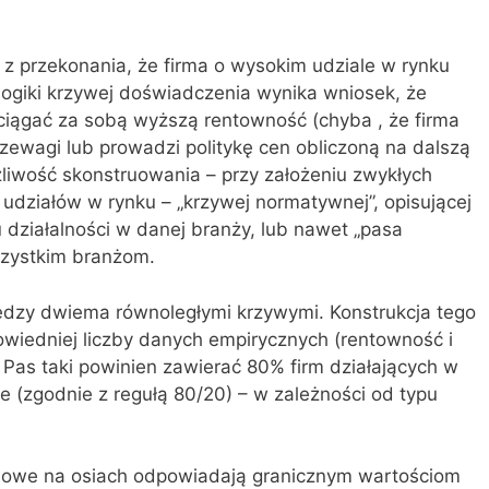
z przekonania, że firma o wysokim udziale w rynku
logiki krzywej doświadczenia wynika wniosek, że
ciągać za sobą wyższą rentowność (chyba , że firma
rzewagi lub prowadzi politykę cen obliczoną na dalszą
ożliwość skonstruowania – przy założeniu zwykłych
udziałów w rynku – „krzywej normatywnej”, opisującej
działalności w danej branży, lub nawet „pasa
zystkim branżom.
ędzy dwiema równoległymi krzywymi. Konstrukcja tego
owiedniej liczby danych empirycznych (rentowność i
Pas taki powinien zawierać 80% firm działających w
e (zgodnie z regułą 80/20) – w zależności od typu
zbowe na osiach odpowiadają granicznym wartościom