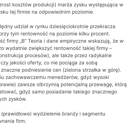
zrost kosztów produkcji) marża zysku występująca w
sku tej firmie na odpowiednim poziomie.
zględny udział w rynku dziesięciokrotnie przekracza
przy tym rentowność na poziomie kilku procent.
ć firmy „B” Teoria i dane empiryczne wskazują, że w
 wydatnie zwiększyć rentowność takiej firmy –
onstrukcja procesów), ale także przez radykalne
 czy jakości oferty, co nie pociąga za sobą
znaczne podniesienie cen (zielona strzałka w górę).
niu zachowawczemu menedżerów, gdyż wysoki
prawie) zawsze olbrzymią potencjalną przewagę, którą
oatować, gdyż samo posiadanie takiego znacznego
żych zysków.
we (prawidłowe) wydzielenie branży i segmentu
nania firm.