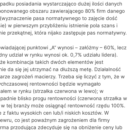
ypadku posiadania wystarczająco dużej ilości danych
oponowanego obszaru zawierającego 80% firm danego
ji (wyznaczenie pasa normatywnego to zajęcie dość
e) w pierwszym przybliżeniu istnienie pola szans i
ie przekątnej, która nijako zastępuje pas normatywny.
wiadającej punktowi „A” wynosi – załóżmy – 60%, lecz
dny udział w rynku wynosi ok. 0,7% udziału lidera).
, że kombinacja takich dwóch elementów jest
ie da się jej utrzymać na dłuższą metę. Działalność
arze zagrożeń macierzy. Trzeba się liczyć z tym, że w
tychczasowej rentowności będzie wymagało
iałem w rynku (strzałka czerwona w lewo); w
adnie blisko progu rentowności (czerwona strzałka w
der w tej branży może osiągnąć rentowność rzędu 100%.
z faktu wysokich cen lub/i niskich kosztów. W
ewru, co jest poważnym zagrożeniem dla firmy
irma przodująca zdecyduje się na obniżenie ceny lub