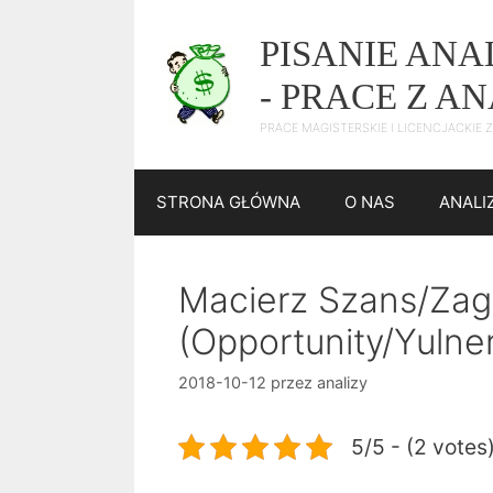
Przejdź
do
PISANIE AN
treści
- PRACE Z A
PRACE MAGISTERSKIE I LICENCJACKIE
STRONA GŁÓWNA
O NAS
ANALI
Macierz Szans/Zag
(Opportunity/Yulner
2018-10-12
przez
analizy
5/5 - (2 votes