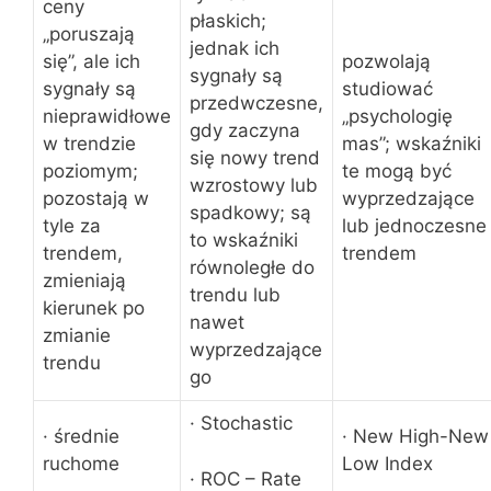
ceny
płaskich;
„poruszają
jednak ich
się”, ale ich
pozwolają
sygnały są
sygnały są
studiować
przedwczesne,
nieprawidłowe
„psychologię
gdy zaczyna
w trendzie
mas”;
wskaźniki
się nowy trend
poziomym;
te mogą być
wzrostowy lub
pozostają w
wyprzedzające
spadkowy;
są
tyle za
lub jednoczesne
to wskaźniki
trendem,
trendem
równoległe do
zmieniają
trendu lub
kierunek po
nawet
zmianie
wyprzedzające
trendu
go
· Stochastic
· średnie
· New High-New
ruchome
Low Index
· ROC – Rate