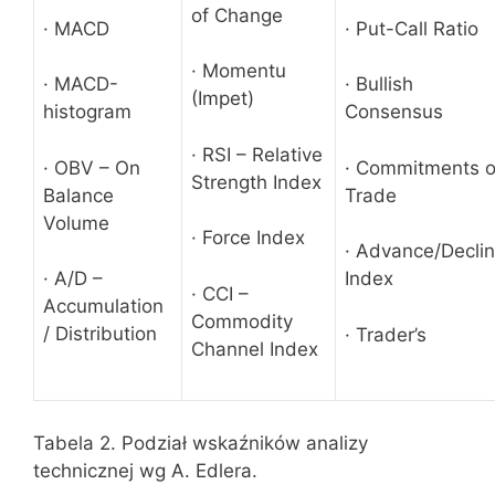
of Change
· MACD
· Put-Call Ratio
· Momentu
· MACD-
· Bullish
(Impet)
histogram
Consensus
· RSI – Relative
· OBV – On
· Commitments o
Strength Index
Balance
Trade
Volume
· Force Index
· Advance/Decli
· A/D –
Index
· CCI –
Accumulation
Commodity
/ Distribution
· Trader’s
Channel Index
Tabela 2. Podział wskaźników analizy
technicznej wg A. Edlera.