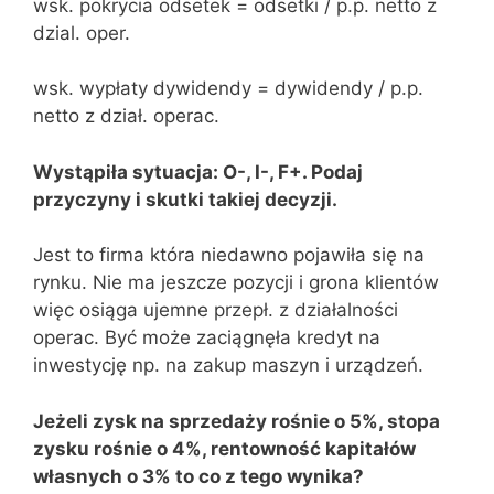
wsk. pokrycia odsetek = odsetki / p.p. netto z
dzial. oper.
wsk. wypłaty dywidendy = dywidendy / p.p.
netto z dział. operac.
Wystąpiła sytuacja: O
-, I
-, F+. Podaj
przyczyny i skutki takiej decyzji.
Jest to firma która niedawno pojawiła się na
rynku. Nie ma jeszcze pozycji i grona klientów
więc osiąga ujemne przepł. z działalności
operac. Być może zaciągnęła kredyt na
inwestycję np. na zakup maszyn i urządzeń.
Jeżeli zysk na sprzedaży rośnie o 5%, stopa
zysku rośnie o 4%, rentowność kapitałów
własnych o 3% to co z tego wynika?