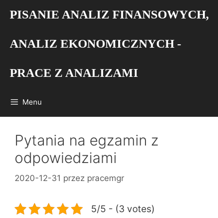
Przejdź
PISANIE ANALIZ FINANSOWYCH,
do
treści
ANALIZ EKONOMICZNYCH -
PRACE Z ANALIZAMI
Menu
Pytania na egzamin z
odpowiedziami
2020-12-31
przez
pracemgr
5/5 - (3 votes)