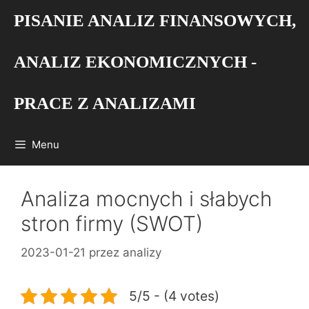
Przejdź
PISANIE ANALIZ FINANSOWYCH,
do
treści
ANALIZ EKONOMICZNYCH -
PRACE Z ANALIZAMI
Menu
Analiza mocnych i słabych
stron firmy (SWOT)
2023-01-21
przez
analizy
5/5 - (4 votes)