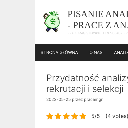
Przejdź
do
PISANIE AN
treści
- PRACE Z A
PRACE MAGISTERSKIE I LICENCJACKIE
STRONA GŁÓWNA
O NAS
ANALI
Przydatność anali
rekrutacji i selekcji
2022-05-25
przez
pracemgr
5/5 - (4 votes