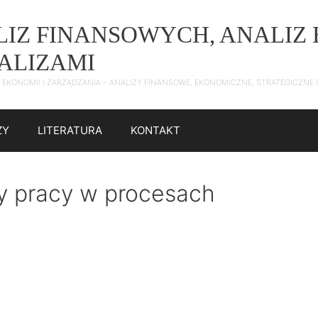
ALIZ FINANSOWYCH, ANALI
NALIZAMI
 Z EKONOMII I ZARZĄDZANIA – ANALIZY FINANSOWE, EKONOMICZNE, STRATEGICZN
ZY
LITERATURA
KONTAKT
zy pracy w procesach
)