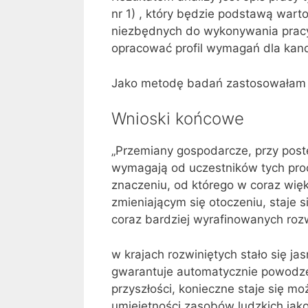
nr 1) , który będzie podstawą warto
niezbędnych do wykonywania pracy 
opracować profil wymagań dla kan
Jako metodę badań zastosowałam 
Wnioski końcowe
„Przemiany gospodarcze, przy postę
wymagają od uczestników tych pro
znaczeniu, od którego w coraz więk
zmieniającym się otoczeniu, staje s
coraz bardziej wyrafinowanych roz
w krajach rozwiniętych stało się j
gwarantuje automatycznie powodz
przyszłości, konieczne staje się moż
umiejętności zasobów ludzkich jako 