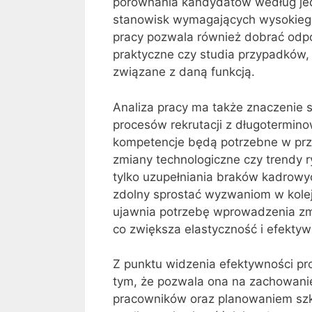
porównania kandydatów według jedn
stanowisk wymagających wysokiego
pracy pozwala również dobrać odpow
praktyczne czy studia przypadków, 
związane z daną funkcją.
Analiza pracy ma także znaczenie 
procesów rekrutacji z długoterminow
kompetencje będą potrzebne w przy
zmiany technologiczne czy trendy r
tylko uzupełniania braków kadrowy
zdolny sprostać wyzwaniom w kolej
ujawnia potrzebę wprowadzenia zmia
co zwiększa elastyczność i efekty
Z punktu widzenia efektywności pr
tym, że pozwala ona na zachowanie
pracowników oraz planowaniem szko