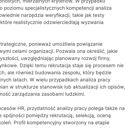
olitych, mierzalnych kryteriów. W przypadku
 poziomu specjalistycznych kompetencji analiza
iednie narzędzia weryfikacji, takie jak testy
które realistycznie odzwierciedlają wyzwania
strategiczne, ponieważ umożliwia powiązanie
ymi celami organizacji. Pozwala ona określić, jakie
szłości, uwzględniając planowany rozwój firmy,
ynkowe. Dzięki temu rekrutacja staje się procesem nie
ch, ale również budowania zespołu, który będzie
nych latach. W wielu przypadkach analiza pracy
n w strukturze stanowisk lub aktualizacji ich opisów,
wność zarządzania zasobami ludzkimi.
ocesów HR, przydatność analizy pracy polega także na
 spójności pomiędzy rekrutacją, selekcją, oceną
leń. Profil kompetencyjny stworzony na etapie