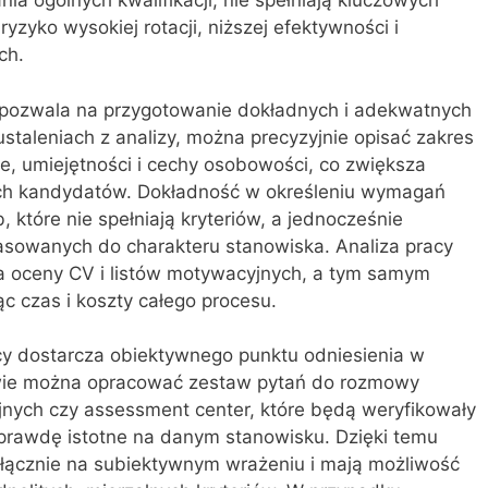
nia ogólnych kwalifikacji, nie spełniają kluczowych
zyko wysokiej rotacji, niższej efektywności i
ch.
cy pozwala na przygotowanie dokładnych i adekwatnych
ustaleniach z analizy, można precyzyjnie opisać zakres
, umiejętności i cechy osobowości, co zwiększa
ych kandydatów. Dokładność w określeniu wymagań
b, które nie spełniają kryteriów, a jednocześnie
sowanych do charakteru stanowiska. Analiza pracy
a oceny CV i listów motywacyjnych, a tym samym
ąc czas i koszty całego procesu.
acy dostarcza obiektywnego punktu odniesienia w
awie można opracować zestaw pytań do rozmowy
jnych czy assessment center, które będą weryfikowały
naprawdę istotne na danym stanowisku. Dzięki temu
wyłącznie na subiektywnym wrażeniu i mają możliwość