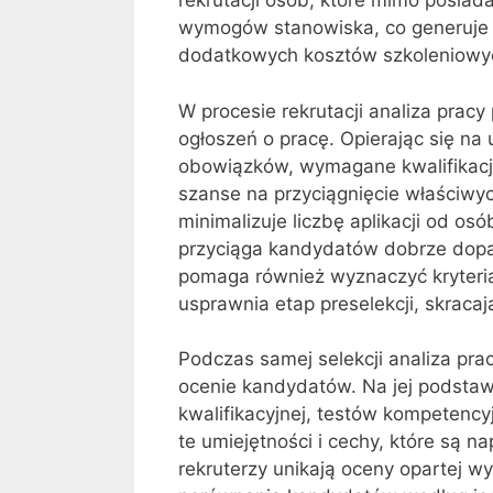
rekrutacji osób, które mimo posiada
wymogów stanowiska, co generuje ry
dodatkowych kosztów szkoleniowy
W procesie rekrutacji analiza pra
ogłoszeń o pracę. Opierając się na 
obowiązków, wymagane kwalifikacje
szanse na przyciągnięcie właściw
minimalizuje liczbę aplikacji od osó
przyciąga kandydatów dobrze dopa
pomaga również wyznaczyć kryteri
usprawnia etap preselekcji, skracaj
Podczas samej selekcji analiza pr
ocenie kandydatów. Na jej podst
kwalifikacyjnej, testów kompetency
te umiejętności i cechy, które są 
rekruterzy unikają oceny opartej 