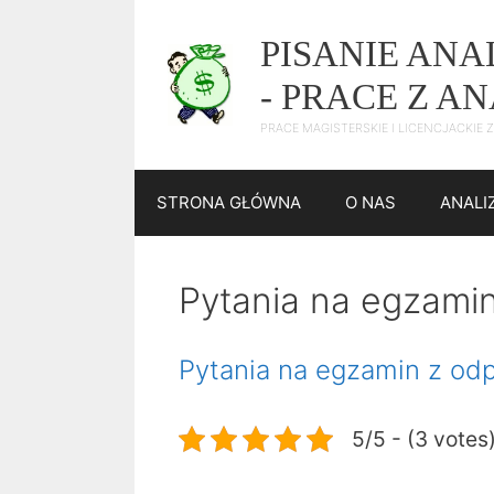
Przejdź
do
PISANIE AN
treści
- PRACE Z A
PRACE MAGISTERSKIE I LICENCJACKIE
STRONA GŁÓWNA
O NAS
ANALI
Pytania na egzami
Pytania na egzamin z od
5/5 - (3 votes