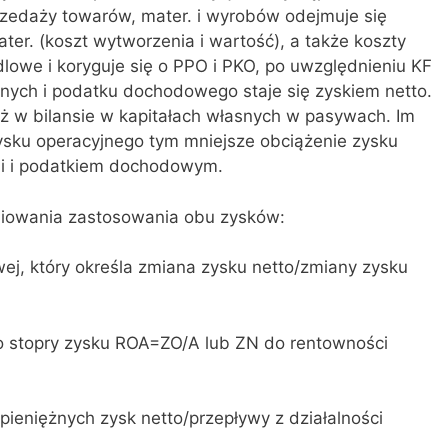
przedaży towarów, mater. i wyrobów odejmuje się
ter. (koszt wytworzenia i wartość), a także koszty
lowe i koryguje się o PPO i PKO, po uwzględnieniu KF
jnych i podatku dochodowego staje się zyskiem netto.
ż w bilansie w kapitałach własnych w pasywach. Im
ysku operacyjnego tym mniejsze obciążenie zysku
i i podatkiem dochodowym.
niowania zastosowania obu zysków:
wej, który określa zmiana zysku netto/zmiany zysku
do stopry zysku ROA=ZO/A lub ZN do rentowności
pieniężnych zysk netto/przepływy z działalności