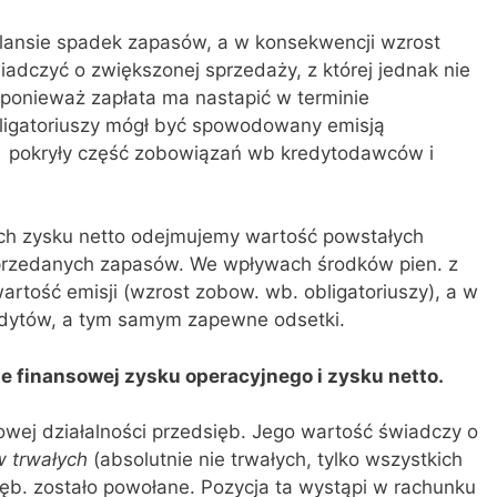
bilansie spadek zapasów, a w konsekwencji wzrost
adczyć o zwiększonej sprzedaży, z której jednak nie
ponieważ zapłata ma nastapić w terminie
ligatoriuszy mógł być spowodowany emisją
wy pokryły część zobowiązań wb kredytodawców i
ach zysku netto odejmujemy wartość powstałych
przedanych zapasów. We wpływach środków pien. z
wartość emisji (wzrost zobow. wb. obligatoriuszy), a w
dytów, a tym samym zapewne odsetki.
ie finansowej zysku operacyjnego i zysku netto.
owej działalności przedsięb. Jego wartość świadczy o
 trwałych
(absolutnie nie trwałych, tylko wszystkich
ęb. zostało powołane. Pozycja ta wystąpi w rachunku