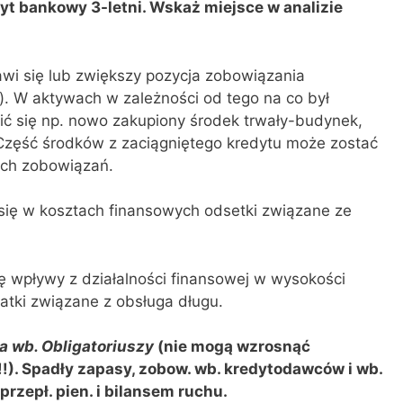
yt bankowy 3-letni. Wskaż miejsce w analizie
awi się lub zwiększy pozycja zobowiązania
). W aktywach w zależności od tego na co był
ić się np. nowo zakupiony środek trwały-budynek,
Część środków z zaciągniętego kredytu może zostać
ych zobowiązań.
 się w kosztach finansowych odsetki związane ze
ię wpływy z działalności finansowej w wysokości
atki związane z obsługa długu.
a wb. Obligatoriuszy
(nie mogą wzrosnąć
!!). Spadły zapasy, zobow. wb. kredytodawców i wb.
rzepł. pien. i bilansem ruchu.