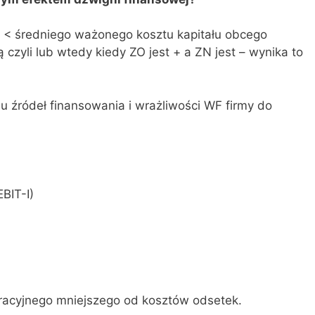
A < średniego ważonego kosztu kapitału obcego
zyli lub wtedy kiedy ZO jest + a ZN jest – wynika to
iu źródeł finansowania i wrażliwości WF firmy do
BIT-I)
racyjnego mniejszego od kosztów odsetek.