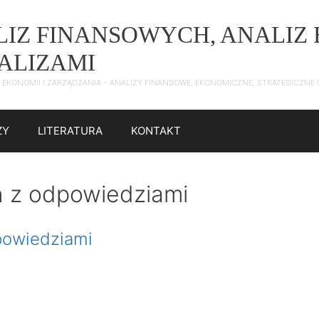
ALIZ FINANSOWYCH, ANALI
NALIZAMI
 Z EKONOMII I ZARZĄDZANIA – ANALIZY FINANSOWE, EKONOMICZNE, STRATEGICZN
ZY
LITERATURA
KONTAKT
n z odpowiedziami
powiedziami
)