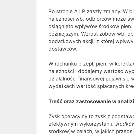
Po stronie A i P zaszły zmiany. W 
należności wb. odbiorców może świ
osiągnięto wpływów środków pien. 
późniejszym. Wzrost zobow wb. ob
dodatkowych akcji, z której wpły
dostawców.
W rachunku przepł. pien. w korekt
należności i dodajemy wartość wy
działalności finansowej pojawi się 
wydatkach wartość spłacanych kre
Treść oraz zastosowanie w analiz
Zysk operacyjny to zysk z podstaw
efektywnym wykorzystaniu
środków
srodkow)w celach, w jakich przedsi