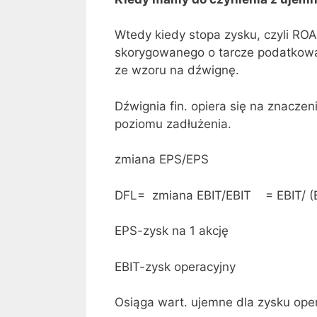
Wtedy kiedy stopa zysku, czyli RO
skorygowanego o tarcze podatkową c
ze wzoru na dźwignę.
Dźwignia fin. opiera się na znaczen
poziomu zadłużenia.
zmiana EPS/EPS
DFL= zmiana EBIT/EBIT = EBIT/ (E
EPS-zysk na 1 akcję
EBIT-zysk operacyjny
Osiąga wart. ujemne dla zysku ope