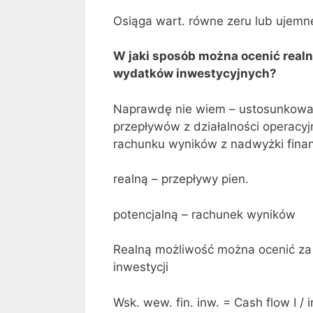
Osiąga wart. równe zeru lub ujemne
W jaki sposób można ocenić real
wydatków inwestycyjnych?
Naprawdę nie wiem – ustosunkowałb
przepływów z działalności operacyj
rachunku wyników z nadwyżki finans
realną – przepływy pien.
potencjalną – rachunek wyników
Realną możliwość można ocenić z
inwestycji
Wsk. wew. fin. inw. = Cash flow Ι / 