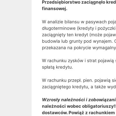
Przedsiębiorstwo zaciągnęło kred
finansowej.
W analizie bilansu w pasywach poj
długoterminowe (kredyty i pożyczki
zaciągnięty ten kredyt (może pojaw
budowla lub grunty pod wynajem. 
przekazana na pokrycie wymagaln
W rachunku zysków i strat pojawią
spłatą kredytu.
W rachunku przepł. pien. pojawią s
zaciągniętego kredytu, a także wyd
Wzrosły należności i zobowiązani
należności wobec obligatoriuszy!
dostawców. Powiąż z rachunkiem p