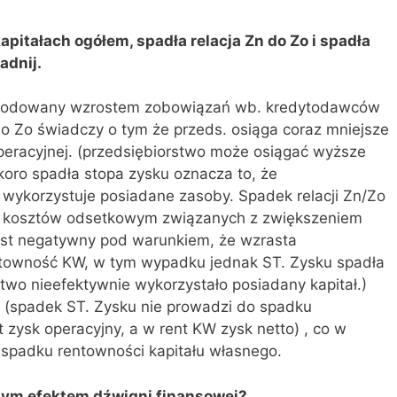
apitałach ogółem, spadła relacja Zn do Zo i spadła
adnij.
owodowany wzrostem zobowiązań wb. kredytodawców
do Zo świadczy o tym że przeds. osiąga coraz mniejsze
operacyjnej. (przedsiębiorstwo może osiągać wyższe
skoro spadła stopa zysku oznacza to, że
 wykorzystuje posiadane zasoby. Spadek relacji Zn/Zo
kosztów odsetkowym związanych z zwiększeniem
est negatywny pod warunkiem, że wzrasta
entowność KW, w tym wypadku jednak ST. Zysku spadła
two nieefektywnie wykorzystało posiadany kapitał.)
 (spadek ST. Zysku nie prowadzi do spadku
 zysk operacyjny, a w rent KW zysk netto) , co w
spadku rentowności kapitału własnego.
nym efektem dźwigni finansowej?