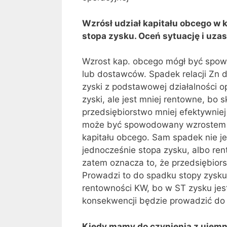
Wzrósł udział kapitału obcego w k
stopa zysku. Oceń sytuację i uzas
Wzrost kap. obcego mógł być sp
lub dostawców. Spadek relacji Zn 
zyski z podstawowej działalności 
zyski, ale jest mniej rentowne, bo 
przedsiębiorstwo mniej efektywniej
może być spowodowany wzrostem 
kapitału obcego. Sam spadek nie j
jednocześnie stopa zysku, albo r
zatem oznacza to, że przedsiębiors
Prowadzi to do spadku stopy zysku
rentowności KW, bo w ST zysku jest
konsekwencji będzie prowadzić do 
Kiedy mamy do czynienia z ujem