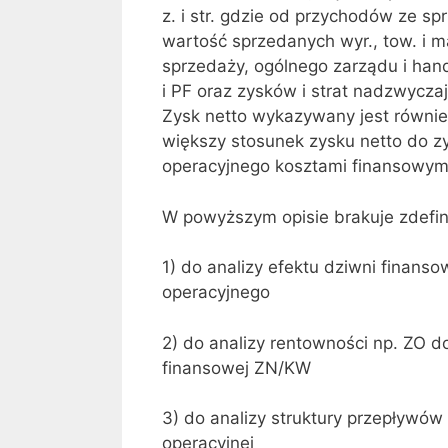
z. i str. gdzie od przychodów ze s
wartość sprzedanych wyr., tow. i ma
sprzedaży, ogólnego zarządu i hand
i PF oraz zysków i strat nadzwycza
Zysk netto wykazywany jest równie
większy stosunek zysku netto do z
operacyjnego kosztami finansowym
W powyższym opisie brakuje zdefi
1) do analizy efektu dziwni finanso
operacyjnego
2) do analizy rentowności np. ZO 
finansowej ZN/KW
3) do analizy struktury przepływów 
operacyjnej