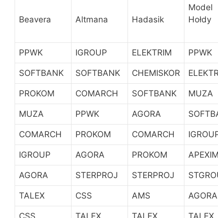
Model
Hołdy
Beavera
Altmana
Hadasik
PPWK
IGROUP
ELEKTRIM
PPWK
SOFTBANK
SOFTBANK
CHEMISKOR
ELEKT
PROKOM
COMARCH
SOFTBANK
MUZA
MUZA
PPWK
AGORA
SOFTB
COMARCH
PROKOM
COMARCH
IGROU
IGROUP
AGORA
PROKOM
APEXI
AGORA
STERPROJ
STERPROJ
STGRO
TALEX
CSS
AMS
AGORA
CSS
TALEX
TALEX
TALEX