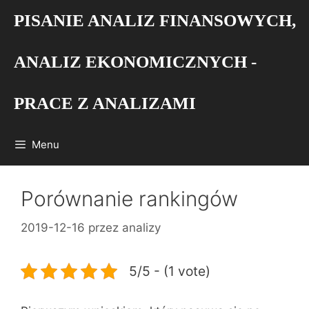
Przejdź
PISANIE ANALIZ FINANSOWYCH,
do
treści
ANALIZ EKONOMICZNYCH -
PRACE Z ANALIZAMI
Menu
Porównanie rankingów
2019-12-16
przez
analizy
5/5 - (1 vote)