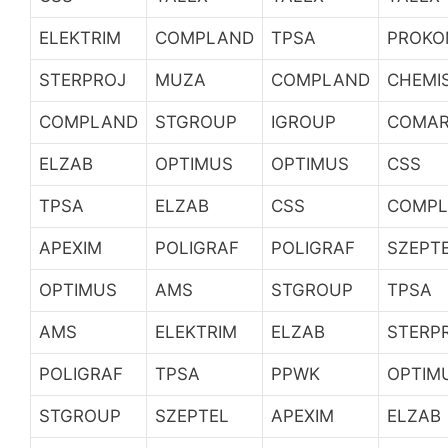
ELEKTRIM
COMPLAND
TPSA
PROKO
STERPROJ
MUZA
COMPLAND
CHEMI
COMPLAND
STGROUP
IGROUP
COMA
ELZAB
OPTIMUS
OPTIMUS
CSS
TPSA
ELZAB
CSS
COMP
APEXIM
POLIGRAF
POLIGRAF
SZEPT
OPTIMUS
AMS
STGROUP
TPSA
AMS
ELEKTRIM
ELZAB
STERP
POLIGRAF
TPSA
PPWK
OPTIM
STGROUP
SZEPTEL
APEXIM
ELZAB