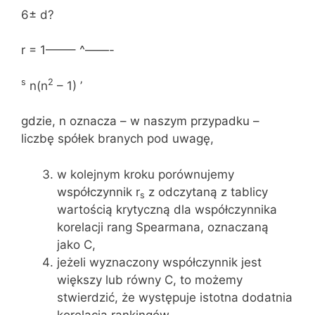
6± d?
r = 1——– ^——-
s
2
n(n
– 1) ’
gdzie, n oznacza – w naszym przypadku –
liczbę spółek branych pod uwagę,
w kolejnym kroku porównujemy
współczynnik r
z odczytaną z tablicy
s
wartością krytyczną dla współczynnika
korelacji rang Spearmana, oznaczaną
jako C,
jeżeli wyznaczony współczynnik jest
większy lub równy C, to możemy
stwierdzić, że występuje istotna dodatnia
korelacja rankingów.