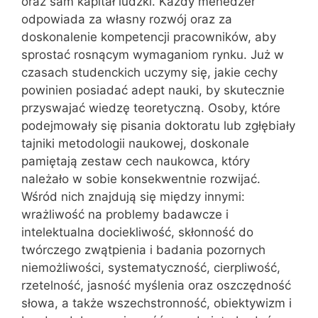
oraz sam kapitał ludzki. Każdy menedżer
odpowiada za własny rozwój oraz za
doskonalenie kompetencji pracowników, aby
sprostać rosnącym wymaganiom rynku. Już w
czasach studenckich uczymy się, jakie cechy
powinien posiadać adept nauki, by skutecznie
przyswajać wiedzę teoretyczną. Osoby, które
podejmowały się pisania doktoratu lub zgłębiały
tajniki metodologii naukowej, doskonale
pamiętają zestaw cech naukowca, który
należało w sobie konsekwentnie rozwijać.
Wśród nich znajdują się między innymi:
wrażliwość na problemy badawcze i
intelektualna dociekliwość, skłonność do
twórczego zwątpienia i badania pozornych
niemożliwości, systematyczność, cierpliwość,
rzetelność, jasność myślenia oraz oszczędność
słowa, a także wszechstronność, obiektywizm i