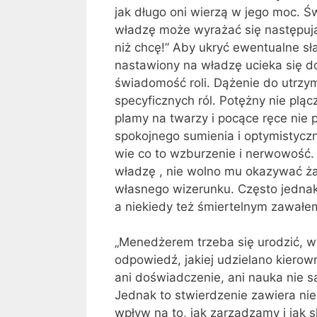
jak długo oni wierzą w jego moc.
władzę może wyrażać się następując
niż chcę!” Aby ukryć ewentualne sł
nastawiony na władzę ucieka się 
świadomość roli. Dążenie do utrzy
specyficznych ról. Potężny nie plą
plamy na twarzy i pocące ręce nie
spokojnego sumienia i optymistyczne
wie co to wzburzenie i nerwowość. 
władzę , nie wolno mu okazywać ża
własnego wizerunku. Często jednak 
a niekiedy też śmiertelnym zawałe
„Menedżerem trzeba się urodzić, wy
odpowiedź, jakiej udzielano kiero
ani doświadczenie, ani nauka nie s
Jednak to stwierdzenie zawiera n
wpływ na to, jak zarządzamy i jak