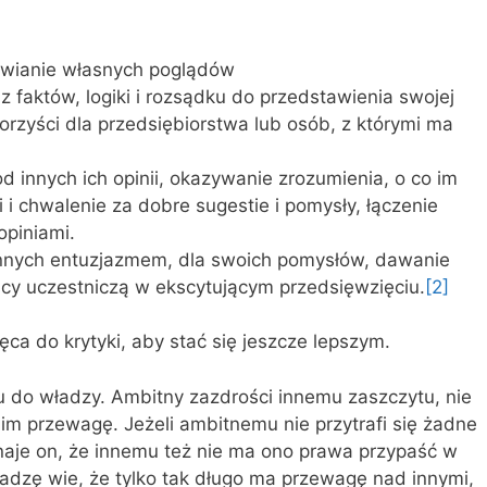
:
awianie własnych poglądów
 faktów, logiki i rozsądku do przedstawienia swojej
korzyści dla przedsiębiorstwa lub osób, z którymi ma
 innych ich opinii, okazywanie zrozumienia, o co im
 i chwalenie za dobre sugestie i pomysły, łączenie
opiniami.
innych entuzjazmem, dla swoich pomysłów, dawanie
cy uczestniczą w ekscytującym przedsięwzięciu.
[2]
hęca do krytyki, aby stać się jeszcze lepszym.
u do władzy. Ambitny zazdrości innemu zaszczytu, nie
im przewagę. Jeżeli ambitnemu nie przytrafi się żadne
naje on, że innemu też nie ma ono prawa przypaść w
adzę wie, że tylko tak długo ma przewagę nad innymi,