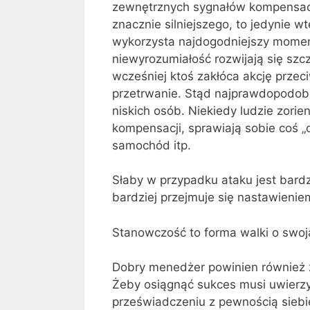
zewnętrznych sygnałów kompensacji
znacznie silniejszego, to jedynie w
wykorzysta najdogodniejszy momen
niewyrozumiałość rozwijają się szc
wcześniej ktoś zakłóca akcję prze
przetrwanie. Stąd najprawdopodob
niskich osób. Niekiedy ludzie zori
kompensacji, sprawiają sobie coś „
samochód itp.
Słaby w przypadku ataku jest bardz
bardziej przejmuje się nastawienie
Stanowczość to forma walki o swoja
Dobry menedżer powinien również z
Żeby osiągnąć sukces musi uwierzyć
przeświadczeniu z pewnością siebie