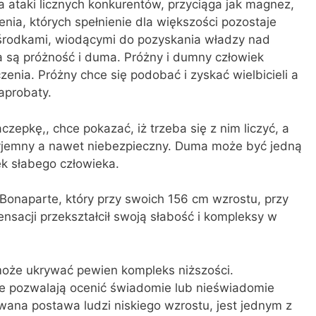
na ataki licznych konkurentów, przyciąga jak magnez,
nia, których spełnienie dla większości pozostaje
środkami, wiodącymi do pozyskania władzy nad
 są próżność i duma. Próżny i dumny człowiek
enia. Próżny chce się podobać i zyskać wielbicieli a
 aprobaty.
pkę,, chce pokazać, iż trzeba się z nim liczyć, a
zyjemny a nawet niebezpieczny. Duma może być jedną
k słabego człowieka.
onaparte, który przy swoich 156 cm wzrostu, przy
pensacji przekształcił swoją słabość i kompleksy w
może ukrywać pewien kompleks niższości.
e pozwalają ocenić świadomie lub nieświadomie
ana postawa ludzi niskiego wzrostu, jest jednym z