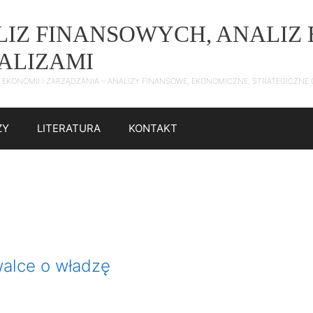
ALIZ FINANSOWYCH, ANALI
NALIZAMI
 Z EKONOMII I ZARZĄDZANIA – ANALIZY FINANSOWE, EKONOMICZNE, STRATEGICZN
ZY
LITERATURA
KONTAKT
alce o władzę