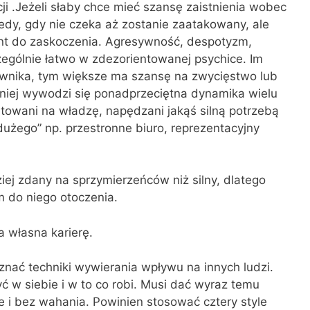
 .Jeżeli słaby chce mieć szansę zaistnienia wobec
tedy, gdy nie czeka aż zostanie zaatakowany, ale
t do zaskoczenia. Agresywność, despotyzm,
zególnie łatwo w zdezorientowanej psychice. Im
ciwnika, tym większe ma szansę na zwycięstwo lub
niej wywodzi się ponadprzeciętna dynamika wielu
entowani na władzę, napędzani jakąś silną potrzebą
dużego” np. przestronne biuro, reprezentacyjny
iej zdany na sprzymierzeńców niż silny, dlatego
m do niego otoczenia.
 własna karierę.
nać techniki wywierania wpływu na innych ludzi.
 w siebie i w to co robi. Musi dać wyraz temu
 i bez wahania. Powinien stosować cztery style