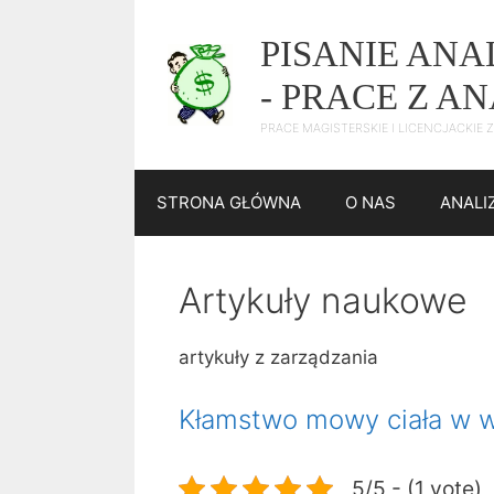
Przejdź
do
PISANIE AN
treści
- PRACE Z A
PRACE MAGISTERSKIE I LICENCJACKIE
STRONA GŁÓWNA
O NAS
ANALI
Artykuły naukowe
artykuły z zarządzania
Kłamstwo mowy ciała w w
5/5 - (1 vote)