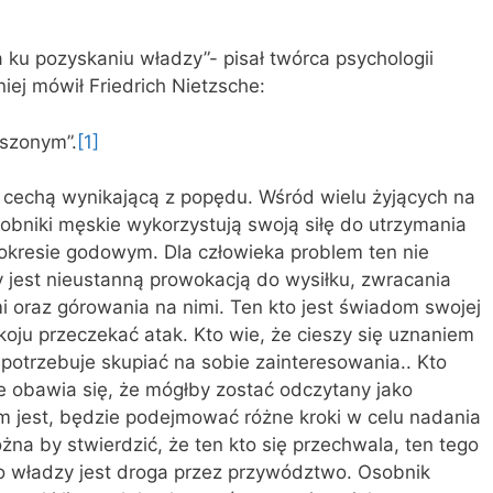
a ku pozyskaniu władzy”- pisał twórca psychologii
iej mówił Friedrich Nietzsche:
ższonym”.
[1]
ą cechą wynikającą z popędu. Wśród wielu żyjących na
obniki męskie wykorzystują swoją siłę do utrzymania
 okresie godowym. Dla człowieka problem ten nie
zy jest nieustanną prowokacją do wysiłku, zwracania
mi oraz górowania na nimi. Ten kto jest świadom swojej
koju przeczekać atak. Kto wie, że cieszy się uznaniem
 potrzebuje skupiać na sobie zainteresowania.. Kto
 obawia się, że mógłby zostać odczytany jako
kim jest, będzie podejmować różne kroki w celu nadania
ożna by stwierdzić, że ten kto się przechwala, ten tego
o władzy jest droga przez przywództwo. Osobnik