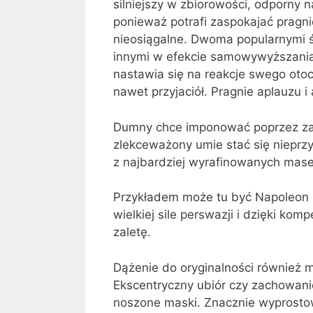
silniejszy w zbiorowości, odporny 
ponieważ potrafi zaspokajać pragnie
nieosiągalne. Dwoma popularnymi 
innymi w efekcie samowywyższania
nastawia się na reakcje swego otocz
nawet przyjaciół. Pragnie aplauzu i
Dumny chce imponować poprzez zacze
zlekceważony umie stać się niepr
z najbardziej wyrafinowanych mase
Przykładem może tu być Napoleon B
wielkiej sile perswazji i dzięki kom
zaletę.
Dążenie do oryginalności również 
Ekscentryczny ubiór czy zachowani
noszone maski. Znacznie wyprostow