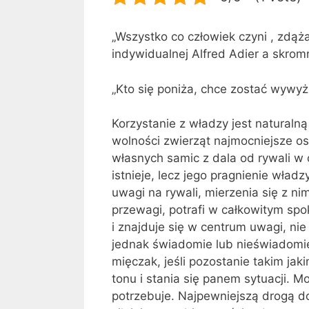
„Wszystko co człowiek czyni , zdąż
indywidualnej Alfred Adier a skromn
„Kto się poniża, chce zostać wywy
Korzystanie z władzy jest naturaln
wolności zwierząt najmocniejsze os
własnych samic z dala od rywali w
istnieje, lecz jego pragnienie wład
uwagi na rywali, mierzenia się z ni
przewagi, potrafi w całkowitym spo
i znajduje się w centrum uwagi, nie
jednak świadomie lub nieświadomie
mięczak, jeśli pozostanie takim ja
tonu i stania się panem sytuacji. M
potrzebuje. Najpewniejszą drogą d