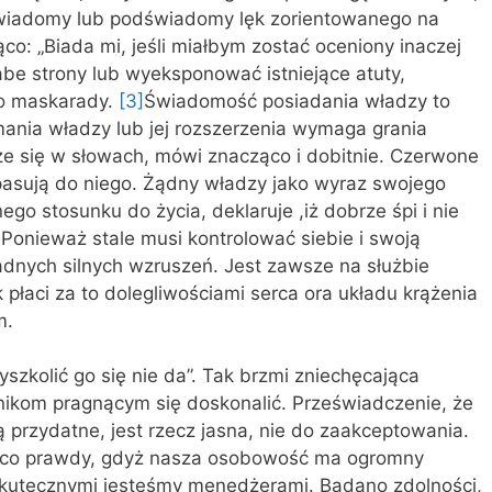
 Świadomy lub podświadomy lęk zorientowanego na
o: „Biada mi, jeśli miałbym zostać oceniony inaczej
abe strony lub wyeksponować istniejące atuty,
do maskarady.
[3]
Świadomość posiadania władzy to
mania władzy lub jej rozszerzenia wymaga grania
cze się w słowach, mówi znacząco i dobitnie. Czerwone
 pasują do niego. Żądny władzy jako wyraz swojego
go stosunku do życia, deklaruje ,iż dobrze śpi i nie
Ponieważ stale musi kontrolować siebie i swoją
dnych silnych wzruszeń. Jest zawsze na służbie
płaci za to dolegliwościami serca ora układu krążenia
m.
szkolić go się nie da”. Tak brzmi zniechęcająca
wnikom pragnącym się doskonalić. Przeświadczenie, że
ą przydatne, jest rzecz jasna, nie do zaakceptowania.
ieco prawdy, gdyż nasza osobowość ma ogromny
 skutecznymi jesteśmy menedżerami. Badano zdolności,