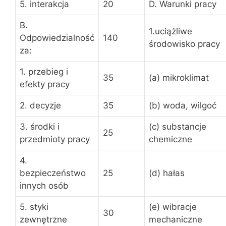
5. interakcja
20
D. Warunki pracy
B.
1.uciążliwe
Odpowiedzialność
140
środowisko pracy
za:
1. przebieg i
35
(a) mikroklimat
efekty pracy
2. decyzje
35
(b) woda, wilgoć
3. środki i
(c) substancje
25
przedmioty pracy
chemiczne
4.
bezpieczeństwo
25
(d) hałas
innych osób
5. styki
(e) wibracje
30
zewnętrzne
mechaniczne