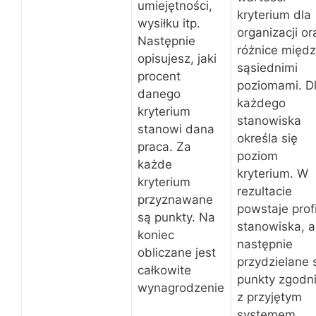
umiejętności,
kryterium dla
wysiłku itp.
organizacji or
Następnie
różnice międ
opisujesz, jaki
sąsiednimi
procent
poziomami. D
danego
każdego
kryterium
stanowiska
stanowi dana
określa się
praca. Za
poziom
każde
kryterium. W
kryterium
rezultacie
przyznawane
powstaje profi
są punkty. Na
stanowiska, a
koniec
następnie
obliczane jest
przydzielane 
całkowite
punkty zgodn
wynagrodzenie
z przyjętym
systemem