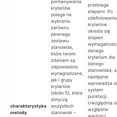
porównywania
przebiega
kryteriów
etapami. Po
polega na
zdefiniowaniu
wybraniu
kryteriów
zarówno
określa się
pewnego
stopień
zestawu
wymagalnośc
stanowisk,
danego
które twoim
kryterium dla
zdaniem są
danego
odpowiednio
stanowiska, a
wynagradzane,
następnie
jak i grupy
wprowadza s
kryteriów
system
(około 5), które
punktacji.
dotyczą
Uwzględnia s
charakterystyka
wszystkich
względne
metody
stanowisk –
wartości