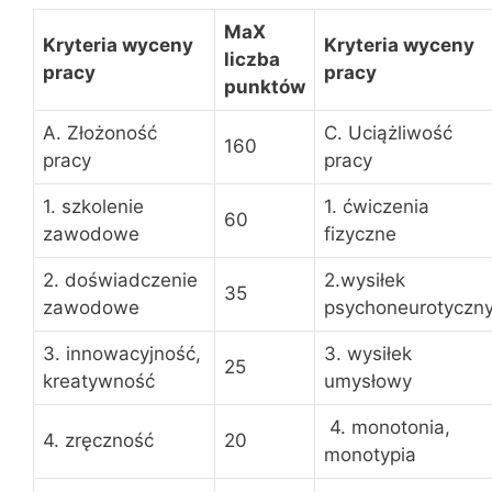
MaX
Kryteria wyceny
Kryteria wyceny
liczba
pracy
pracy
punktów
A. Złożoność
C. Uciążliwość
160
pracy
pracy
1. szkolenie
1. ćwiczenia
60
zawodowe
fizyczne
2. doświadczenie
2.wysiłek
35
zawodowe
psychoneurotyczn
3. innowacyjność,
3. wysiłek
25
kreatywność
umysłowy
4. monotonia,
4. zręczność
20
monotypia