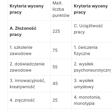
MaX.
Kryteria wyceny
Kryteria wyceny
liczba
pracy
pracy
punktów
C. Uciążliwość
A. Złożoność
225
pracy
pracy
1. szkolenie
1. ćwiczenia
75
zawodowe
fizyczne
2. doświadczenie
2. wysiłek
55
zawodowe
psychoneurotyczn
3. innowacyjność,
3. wysiłek
45
kreatywność
umysłowy
4. monotonia,
4. zręczność
25
monotypia