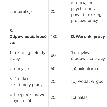
5. obciążenie
psychiczne z
5. interakcja
25
powodu niskiego
prestiżu pracy
B.
Odpowiedzialność
180
D. Warunki pracy
za:
1. przebieg i efekty
1.uciążliwe
60
pracy
środowisko pracy
2. decyzje
50
(a) mikroklimat
3. środki i
25
(b) woda, wilgoć
przedmioty pracy
4. bezpieczeństwo
25
(c) hałas
innych osób