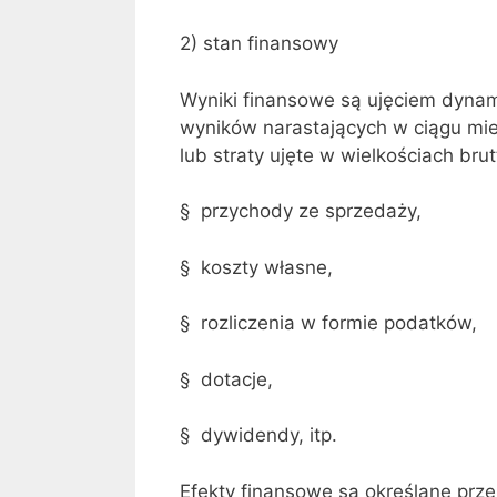
2) stan finansowy
Wyniki finansowe są ujęciem dynam
wyników narastających w ciągu mies
lub straty ujęte w wielkościach brut
§ przychody ze sprzedaży,
§ koszty własne,
§ rozliczenia w formie podatków,
§ dotacje,
§ dywidendy, itp.
Efekty finansowe są określane prze