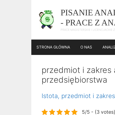
Przejdź
do
PISANIE AN
treści
- PRACE Z A
PRACE MAGISTERSKIE I LICENCJACKIE
STRONA GŁÓWNA
O NAS
ANALI
przedmiot i zakres 
przedsiębiorstwa
Istota, przedmiot i zakre
5/5 - (3 votes