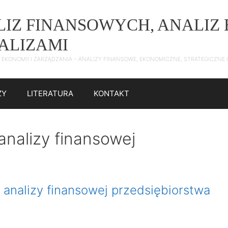
ALIZ FINANSOWYCH, ANALI
NALIZAMI
 Z EKONOMII I ZARZĄDZANIA – ANALIZY FINANSOWE, EKONOMICZNE, STRATEGICZN
ZY
LITERATURA
KONTAKT
analizy finansowej
s analizy finansowej przedsiębiorstwa
)