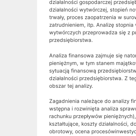
działalności gospodarczej przedsiębi
działalności wytwórczej, stopień 
trwały, proces zaopatrzenia w sur
zatrudnieniem, itp. Analizę stopni
wytwórczych przeprowadza się z pu
przedsiębiorstwa.
Analiza finansowa zajmuje się nat
pieniężnym, w tym stanem majątko
sytuacją finansową przedsiębiorst
działalności przedsiębiorstwa. Z t
obszar tej analizy.
Zagadnienia należące do analizy fi
wstępna i rozwinięta analiza spra
rachunku przepływów pieniężnych),
kształtujące, koszty działalności, 
obrotowy, ocena procesówinwestycy