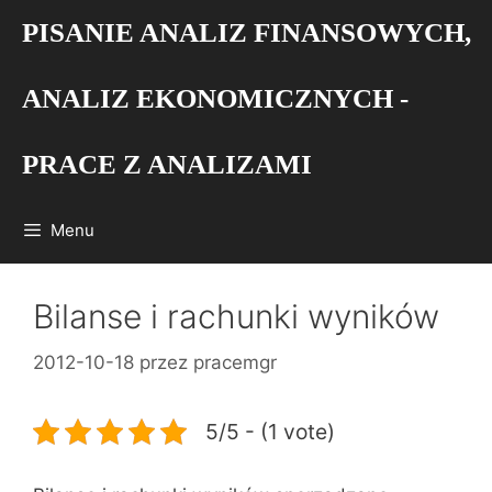
Przejdź
PISANIE ANALIZ FINANSOWYCH,
do
treści
ANALIZ EKONOMICZNYCH -
PRACE Z ANALIZAMI
Menu
Bilanse i rachunki wyników
2012-10-18
przez
pracemgr
5/5 - (1 vote)