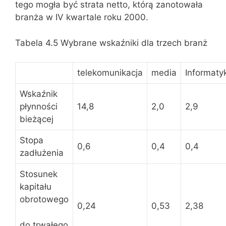
tego mogła być strata netto, którą zanotowała
branża w IV kwartale roku 2000.
Tabela 4.5 Wybrane wskaźniki dla trzech branż
telekomunikacja
media
Informaty
Wskaźnik
płynności
14,8
2,0
2,9
bieżącej
Stopa
0,6
0,4
0,4
zadłużenia
Stosunek
kapitału
obrotowego
0,24
0,53
2,38
do trwałego