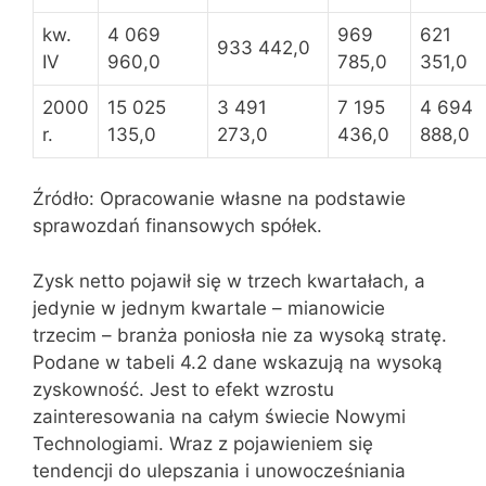
kw.
4 069
969
621
933 442,0
IV
960,0
785,0
351,0
2000
15 025
3 491
7 195
4 694
r.
135,0
273,0
436,0
888,0
Źródło: Opracowanie własne na podstawie
sprawozdań finansowych spółek.
Zysk netto pojawił się w trzech kwartałach, a
jedynie w jednym kwartale – mianowicie
trzecim – branża poniosła nie za wysoką stratę.
Podane w tabeli 4.2 dane wskazują na wysoką
zyskowność. Jest to efekt wzrostu
zainteresowania na całym świecie Nowymi
Technologiami. Wraz z pojawieniem się
tendencji do ulepszania i unowocześniania