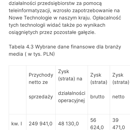
działalności przedsiębiorstw za pomocą
teleinformatyzacji, wzrosło zapotrzebowanie na
Nowe Technologie w naszym kraju. Opłacalność
tych technologii widać także po wynikach
osiągniętych przez pozostałe gałęzie.
Tabela 4.3 Wybrane dane finansowe dla branży
media ( w tys. PLN)
Zysk
Przychody
Zysk
Zysk
(strata) na
netto ze
(strata)
(strata)
działalności
sprzedaży
brutto
netto
operacyjnej
56
39
kw. I
249 941,0
48 130,0
624,0
471,0