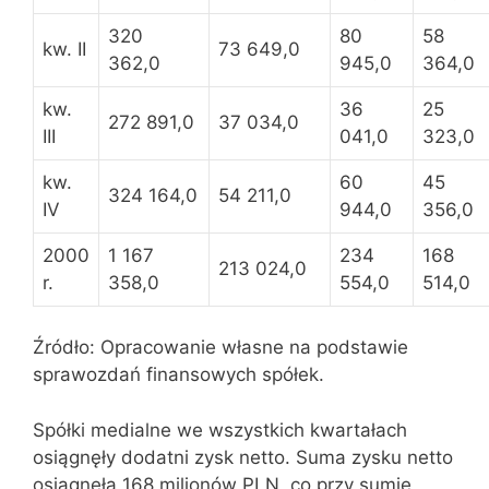
320
80
58
kw. II
73 649,0
362,0
945,0
364,0
kw.
36
25
272 891,0
37 034,0
III
041,0
323,0
kw.
60
45
324 164,0
54 211,0
IV
944,0
356,0
2000
1 167
234
168
213 024,0
r.
358,0
554,0
514,0
Źródło: Opracowanie własne na podstawie
sprawozdań finansowych spółek.
Spółki medialne we wszystkich kwartałach
osiągnęły dodatni zysk netto. Suma zysku netto
osiągnęła 168 milionów PLN, co przy sumie