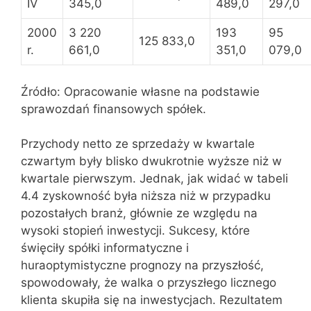
IV
345,0
489,0
297,0
2000
3 220
193
95
125 833,0
r.
661,0
351,0
079,0
Źródło: Opracowanie własne na podstawie
sprawozdań finansowych spółek.
Przychody netto ze sprzedaży w kwartale
czwartym były blisko dwukrotnie wyższe niż w
kwartale pierwszym. Jednak, jak widać w tabeli
4.4 zyskowność była niższa niż w przypadku
pozostałych branż, głównie ze względu na
wysoki stopień inwestycji. Sukcesy, które
święciły spółki informatyczne i
huraoptymistyczne prognozy na przyszłość,
spowodowały, że walka o przyszłego licznego
klienta skupiła się na inwestycjach. Rezultatem