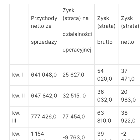
Zysk
Przychody
(strata) na
Zysk
Zysk
netto ze
(strata)
(strata)
działalności
sprzedaży
brutto
netto
operacyjnej
54
37
kw. I
641 048,0
25 627,0
020,0
471,0
36
20
kw. II
647 842,0
32 515, 0
032,0
983,0
kw.
63
38
777 426,0
77 454,0
III
810,0
922,0
kw.
1 154
39
-2
-9 763,0