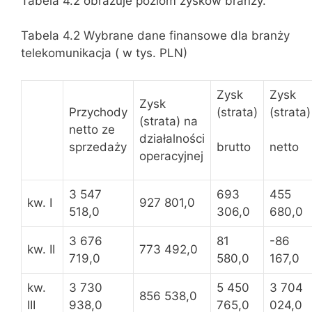
Tabela 4.2 obrazuje poziom zysków branży.
Tabela 4.2 Wybrane dane finansowe dla branży
telekomunikacja ( w tys. PLN)
Zysk
Zysk
Zysk
Przychody
(strata)
(strata)
(strata) na
netto ze
działalności
sprzedaży
brutto
netto
operacyjnej
3 547
693
455
kw. I
927 801,0
518,0
306,0
680,0
3 676
81
-86
kw. II
773 492,0
719,0
580,0
167,0
kw.
3 730
5 450
3 704
856 538,0
III
938,0
765,0
024,0