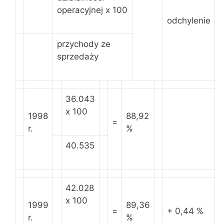
operacyjnej x 100
odchylenie
przychody ze
sprzedaży
36.043
x 100
1998
88,92
=
r.
%
40.535
42.028
x 100
1999
89,36
=
+ 0,44 %
r.
%