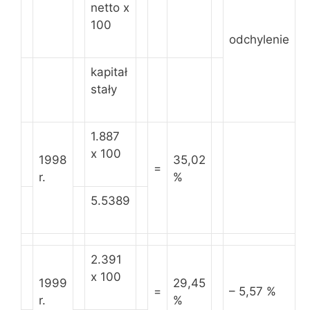
netto x
100
odchylenie
kapitał
stały
1.887
x 100
1998
35,02
=
r.
%
5.5389
2.391
x 100
1999
29,45
=
– 5,57 %
r.
%