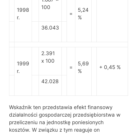
100
1998
5,24
=
r.
%
36.043
2.391
x 100
1999
5,69
=
+ 0,45 %
r.
%
42.028
Wskaźnik ten przedstawia efekt finansowy
działalności gospodarczej przedsiębiorstwa w
przeliczeniu na jednostkę poniesionych
kosztów. W związku z tym reaguje on