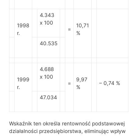
4.343
x 100
1998
10,71
=
r.
%
40.535
4.688
x 100
1999
9,97
=
– 0,74 %
r.
%
47.034
Wskaźnik ten określa rentowność podstawowej
działalności przedsiębiorstwa, eliminując wpływ