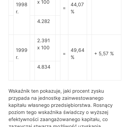
x 100
1998
44,07
=
r.
%
4.282
2.391
x 100
1999
49,64
=
+ 5,57 %
r.
%
4.834
Wskaźnik ten pokazuje, jaki procent zysku
przypada na jednostkę zainwestowanego
kapitału własnego przedsiębiorstwa. Rosnący
poziom tego wskaźnika świadczy o wyższej
efektywności zaangażowanego kapitału, co
zazwyczaj stwarza możliwość uzyskania