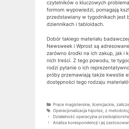
czytelników o kluczowych problema
formom wypowiedzi, pomagają kszta
przedstawiany w tygodnikach jest b
dziennikach i tabloidach.
Dobór takiego materiału badawczeg
Newsweek i Wprost są adresowane d
zarówno środki na ich zakup, jak 
nich treści. Z tego powodu, te tyg
rodzi pytanie o ich reprezentatywn
próby przemawiają także kwestie 
dostępności tego rodzaju materiałó
Kategorie
Prace magisterskie, licencjackie, zalic
Tagi
Operacjonalizacja hipotez
,
z metodologi
Działalność operacyjna przedsiębiorst
Analiza korespondencji i jej zastosowa