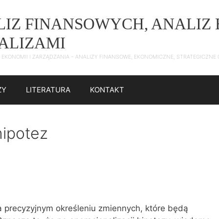
ALIZ FINANSOWYCH, ANALI
NALIZAMI
 Z EKONOMII I ZARZĄDZANIA – ANALIZY FINANSOWE, EKONOMICZNE, STRATEGICZN
ZY
LITERATURA
KONTAKT
hipotez
)
a precyzyjnym określeniu zmiennych, które będą