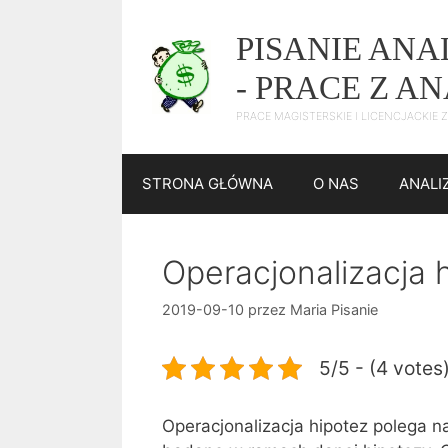
Przejdź
do
PISANIE AN
treści
- PRACE Z A
PRACE MAGISTERSKIE I LICENCJACKIE
STRONA GŁÓWNA
O NAS
ANALI
Operacjonalizacja 
2019-09-10
przez
Maria Pisanie
5/5 - (4 votes
Operacjonalizacja hipotez polega n