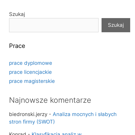
Szukaj
Szukaj
Prace
prace dyplomowe
prace licencjackie
prace magisterskie
Najnowsze komentarze
biedronski.jerzy
-
Analiza mocnych i słabych
stron firmy (SWOT)
Konrad
-
Klasyfikacja analiz w