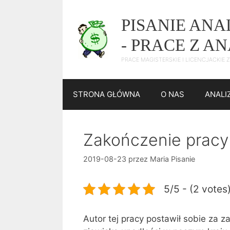
Przejdź
do
PISANIE AN
treści
- PRACE Z A
PRACE MAGISTERSKIE I LICENCJACKIE
STRONA GŁÓWNA
O NAS
ANALI
Zakończenie pracy 
2019-08-23
przez
Maria Pisanie
5/5 - (2 votes
Autor tej pracy postawił sobie za 