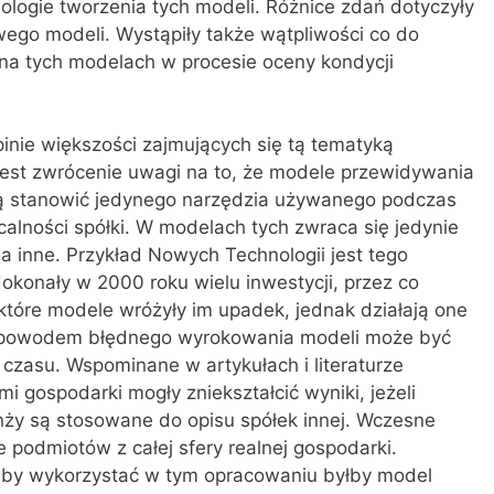
ologie tworzenia tych modeli. Różnice zdań dotyczyły
ego modeli. Wystąpiły także wątpliwości co do
 na tych modelach w procesie oceny kondycji
inie większości zajmujących się tą tematyką
est zwrócenie uwagi na to, że modele przewidywania
gą stanowić jedynego narzędzia używanego podczas
alności spółki. W modelach tych zwraca się jedynie
 inne. Przykład Nowych Technologii jest tego
dokonały w 2000 roku wielu inwestycji, przez co
które modele wróżyły im upadek, jednak działają one
nym powodem błędnego wyrokowania modeli może być
 czasu. Wspominane w artykułach i literaturze
i gospodarki mogły zniekształcić wyniki, jeżeli
ży są stosowane do opisu spółek innej. Wczesne
podmiotów z całej sfery realnej gospodarki.
by wykorzystać w tym opracowaniu byłby model