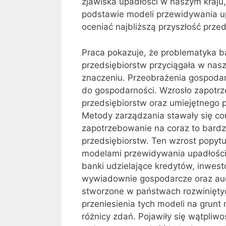
zjawiska upadłości w naszym kraju,
podstawie modeli przewidywania u
oceniać najbliższą przyszłość przed
Praca pokazuje, że problematyka b
przedsiębiorstw przyciągała w nas
znaczeniu. Przeobrażenia gospodar
do gospodarności. Wzrosło zapotrz
przedsiębiorstw oraz umiejętnego 
Metody zarządzania stawały się co
zapotrzebowanie na coraz to bardz
przedsiębiorstw. Ten wzrost popyt
modelami przewidywania upadłości p
banki udzielające kredytów, inwest
wywiadownie gospodarcze oraz aud
stworzone w państwach rozwiniętyc
przeniesienia tych modeli na grunt
różnicy zdań. Pojawiły się wątpliw