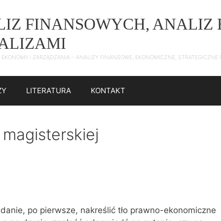
ALIZ FINANSOWYCH, ANALI
NALIZAMI
 Z EKONOMII I ZARZĄDZANIA – ANALIZY FINANSOWE, EKONOMICZNE, STRATEGICZN
ZY
LITERATURA
KONTAKT
magisterskiej
)
zadanie, po pierwsze, nakreślić tło prawno-ekonomiczne