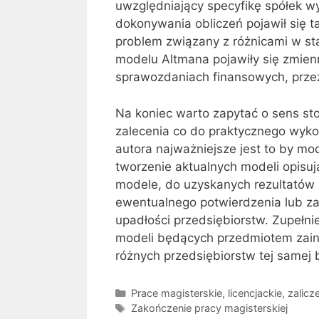
uwzględniający specyfikę spółek w
dokonywania obliczeń pojawił się
problem związany z różnicami w s
modelu Altmana pojawiły się zmien
sprawozdaniach finansowych, przez
Na koniec warto zapytać o sens sto
zalecenia co do praktycznego wyk
autora najważniejsze jest to by mo
tworzenie aktualnych modeli opisuj
modele, do uzyskanych rezultatów 
ewentualnego potwierdzenia lub z
upadłości przedsiębiorstw. Zupełn
modeli będących przedmiotem zain
różnych przedsiębiorstw tej samej 
Kategorie
Prace magisterskie, licencjackie, zalic
Tagi
Zakończenie pracy magisterskiej