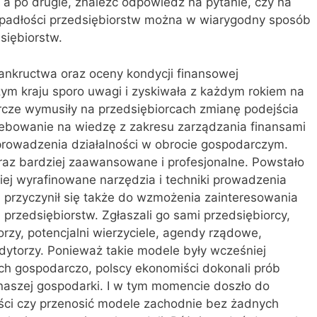
 a po drugie, znaleźć odpowiedź na pytanie, czy na
padłości przedsiębiorstw można w wiarygodny sposób
siębiorstw.
ankructwa oraz oceny kondycji finansowej
zym kraju sporo uwagi i zyskiwała z każdym rokiem na
cze wymusiły na przedsiębiorcach zmianę podejścia
ebowanie na wiedzę z zakresu zarządzania finansami
prowadzenia działalności w obrocie gospodarczym.
raz bardziej zaawansowane i profesjonalne. Powstało
iej wyrafinowane narzędzia i techniki prowadzenia
u przyczynił się także do wzmożenia zainteresowania
rzedsiębiorstw. Zgłaszali go sami przedsiębiorcy,
orzy, potencjalni wierzyciele, agendy rządowe,
ytorzy. Ponieważ takie modele były wcześniej
h gospodarczo, polscy ekonomiści dokonali prób
 naszej gospodarki. I w tym momencie doszło do
ości czy przenosić modele zachodnie bez żadnych