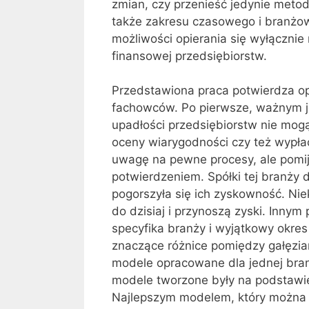
zmian, czy przenieść jedynie metod
także zakresu czasowego i branżow
możliwości opierania się wyłącznie
finansowej przedsiębiorstw.
Przedstawiona praca potwierdza op
fachowców. Po pierwsze, ważnym j
upadłości przedsiębiorstw nie mo
oceny wiarygodności czy też wypłac
uwagę na pewne procesy, ale pomija
potwierdzeniem. Spółki tej branży 
pogorszyła się ich zyskowność. Nie
do dzisiaj i przynoszą zyski. In
specyfika branży i wyjątkowy okres
znaczące różnice pomiędzy gałęziam
modele opracowane dla jednej bran
modele tworzone były na podstawie 
Najlepszym modelem, który można 