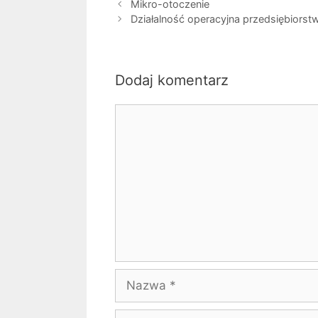
Mikro-otoczenie
Działalność operacyjna przedsiębiorst
Dodaj komentarz
Komentarz
Nazwa
E-