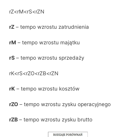
rZ<rM<rS<rZN
rZ
– tempo wzrostu zatrudnienia
rM
– tempo wzrostu majątku
rS
– tempo wzrostu sprzedaży
rK<rS<rZO<rZB<rZN
rK
– tempo wzrostu kosztów
rZO
– tempo wzrostu zysku operacyjnego
rZB
– tempo wzrostu zysku brutto