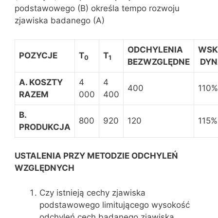
podstawowego (B) określa tempo rozwoju
zjawiska badanego (A)
ODCHYLENIA
WSK
POZYCJE
T
T
0
1
BEZWZGLĘDNE
DYN
A. KOSZTY
4
4
400
110%
RAZEM
000
400
B.
800
920
120
115%
PRODUKCJA
USTALENIA PRZY METODZIE ODCHYLEŃ
WZGLĘDNYCH
Czy istnieją cechy zjawiska
podstawowego limitującego wysokość
odchyleń cech badanego zjawiska