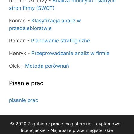
biedronski.jerzy
-
Analiza mocnych i słabych
stron firmy (SWOT)
Konrad
-
Klasyfikacja analiz w
przedsiębiorstwie
Roman
-
Planowanie strategiczne
Henryk
-
Przeprowadzanie analiz w firmie
Olek
-
Metoda porównań
Pisanie prac
pisanie prac
© 2020 Zagubione prace magisterskie - dyplomowe -
licencjackie • Najlepsze
prace magisterskie