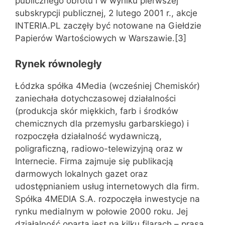
publicznego obrotu i w wyniku pierwszej
subskrypcji publicznej, 2 lutego 2001 r., akcje
INTERIA.PL zaczęły być notowane na Giełdzie
Papierów Wartościowych w Warszawie.[3]
Rynek równoległy
Łódzka spółka 4Media (wcześniej Chemiskór)
zaniechała dotychczasowej działalności
(produkcja skór miękkich, farb i środków
chemicznych dla przemysłu garbarskiego) i
rozpoczęła działalność wydawniczą,
poligraficzną, radiowo-telewizyjną oraz w
Internecie. Firma zajmuje się publikacją
darmowych lokalnych gazet oraz
udostępnianiem usług internetowych dla firm.
Spółka 4MEDIA S.A. rozpoczęła inwestycje na
rynku medialnym w połowie 2000 roku. Jej
działalność oparta jest na kilku filarach – prasa