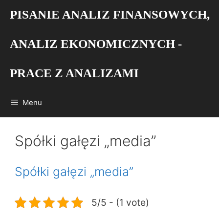
Przejdź
PISANIE ANALIZ FINANSOWYCH,
do
treści
ANALIZ EKONOMICZNYCH -
PRACE Z ANALIZAMI
Menu
Spółki gałęzi „media”
Spółki gałęzi „media”
5/5 - (1 vote)