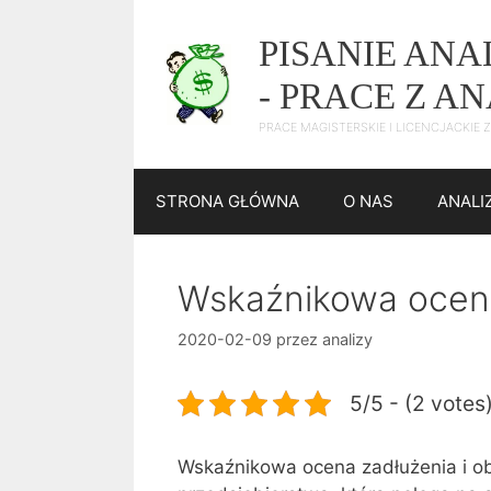
Przejdź
do
PISANIE AN
treści
- PRACE Z A
PRACE MAGISTERSKIE I LICENCJACKIE
STRONA GŁÓWNA
O NAS
ANALI
Wskaźnikowa ocena 
2020-02-09
przez
analizy
5/5 - (2 votes
Wskaźnikowa ocena zadłużenia i ob