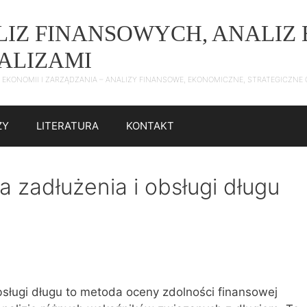
ALIZ FINANSOWYCH, ANALI
NALIZAMI
 Z EKONOMII I ZARZĄDZANIA – ANALIZY FINANSOWE, EKONOMICZNE, STRATEGICZN
ZY
LITERATURA
KONTAKT
zadłużenia i obsługi długu
)
sługi długu to metoda oceny zdolności finansowej