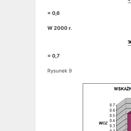
= 0,6
W 2000 r.
= 0,7
Rysunek 9