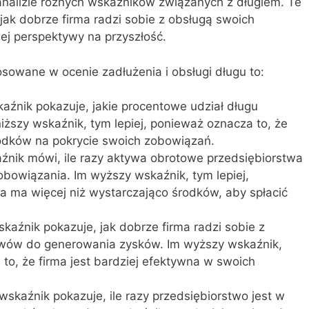
analizie różnych wskaźników związanych z długiem. Te
 jak dobrze firma radzi sobie z obsługą swoich
jej perspektywy na przyszłość.
osowane w ocenie zadłużenia i obsługi długu to:
aźnik pokazuje, jakie procentowe udział długu
niższy wskaźnik, tym lepiej, ponieważ oznacza to, że
odków na pokrycie swoich zobowiązań.
aźnik mówi, ile razy aktywa obrotowe przedsiębiorstwa
obowiązania. Im wyższy wskaźnik, tym lepiej,
a ma więcej niż wystarczająco środków, aby spłacić
.
kaźnik pokazuje, jak dobrze firma radzi sobie z
wów do generowania zysków. Im wyższy wskaźnik,
 to, że firma jest bardziej efektywna w swoich
wskaźnik pokazuje, ile razy przedsiębiorstwo jest w