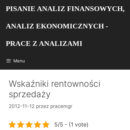
Przejdź
PISANIE ANALIZ FINANSOWYCH,
do
treści
ANALIZ EKONOMICZNYCH -
PRACE Z ANALIZAMI
Menu
Wskaźniki rentowności
sprzedaży
2012-11-12
przez
pracemgr
5/5 - (1 vote)